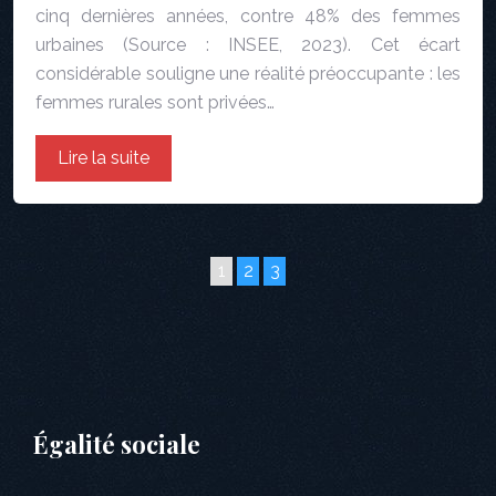
cinq dernières années, contre 48% des femmes
urbaines (Source : INSEE, 2023). Cet écart
considérable souligne une réalité préoccupante : les
femmes rurales sont privées…
Lire la suite
1
2
3
Égalité sociale