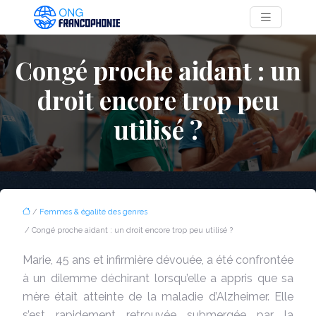
Congé proche aidant : un
droit encore trop peu
utilisé ?
/
Femmes & égalité des genres
/ Congé proche aidant : un droit encore trop peu utilisé ?
Marie, 45 ans et infirmière dévouée, a été confrontée
à un dilemme déchirant lorsqu’elle a appris que sa
mère était atteinte de la maladie d’Alzheimer. Elle
s’est rapidement retrouvée submergée par la