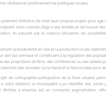
is d’influencer positivement les politiques locales.
ennent l’initiative de créer leurs propres projets pour agir c
oignent d’une volonté d’agir à leur échelle et de trouver de
sation, en passant par la science citoyenne, les possibilité
risant la biodiversité en ville et la production locale d’alimen
nt un abri aux animaux et contribuant à la régulation des popula
ue des projections de films, des conférences ou des ateliers p
collectant des données sur la faune et la flore locales pour ai
ojet de cartographie participative de la flore urbaine, per
 cette initiative, la municipalité a pu identifier des zones 
n d’hôtels à insectes est en constante augmentation, offra