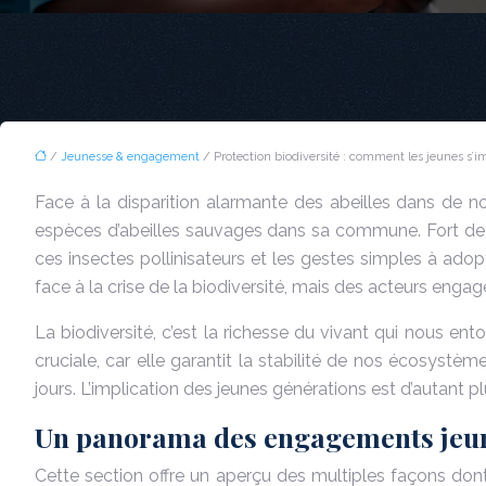
/
Jeunesse & engagement
/ Protection biodiversité : comment les jeunes s’i
Face à la disparition alarmante des abeilles dans de 
espèces d’abeilles sauvages dans sa commune. Fort de ce
ces insectes pollinisateurs et les gestes simples à adopt
face à la crise de la biodiversité, mais des acteurs enga
La biodiversité, c’est la richesse du vivant qui nous e
cruciale, car elle garantit la stabilité de nos écosystèm
jours. L’implication des jeunes générations est d’autant 
Un panorama des engagements jeune
Cette section offre un aperçu des multiples façons dont 