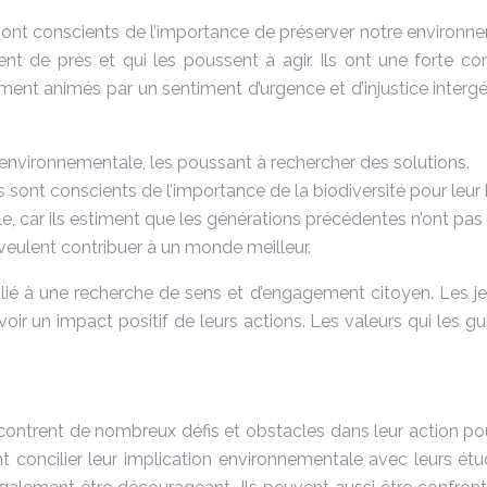
s sont conscients de l’importance de préserver notre environne
hent de près et qui les poussent à agir. Ils ont une forte 
lement animés par un sentiment d’urgence et d’injustice inter
 environnementale, les poussant à rechercher des solutions.
s sont conscients de l’importance de la biodiversité pour leur 
le, car ils estiment que les générations précédentes n’ont pas
veulent contribuer à un monde meilleur.
 lié à une recherche de sens et d’engagement citoyen. Les jeu
ir un impact positif de leurs actions. Les valeurs qui les guid
rencontrent de nombreux défis et obstacles dans leur action p
vent concilier leur implication environnementale avec leurs é