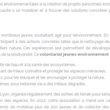
ons environnementales à la création de projets personnels inno
apacité à se mobiliser et à trouver des solutions concrètes
e nombreux jeunes souhaitant agir pour l’environnement. En r
cipent à des actions concrètes telles que le nettoyage de site
ntiers nature. Ces expériences leur permettent de dévelop
 de la biodiversité. Ce
volontariat jeunes environnement
lité de l’eau et à la santé des écosystèmes.
ettant de mieux connaître et protéger les espèces menacées.
ts, pour les éduquer et les encourager à protéger la nature.
tèmes, pour redonner vie à des milieux dégradés.
yon, organise régulièrement des sorties de terrain pour sensibi
cation des espèces. En 2022, cette association a mené une 
mis de mobiliser plus de 200 jeunes et de collecter des 