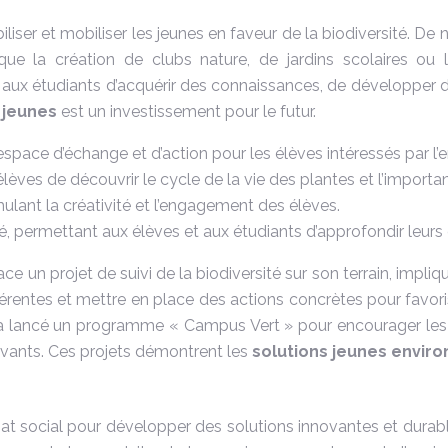
nsibiliser et mobiliser les jeunes en faveur de la biodiversité
que la création de clubs nature, de jardins scolaires ou
et aux étudiants d’acquérir des connaissances, de développe
é jeunes
est un investissement pour le futur.
 espace d’échange et d’action pour les élèves intéressés par l
ves de découvrir le cycle de la vie des plantes et l’importanc
ulant la créativité et l’engagement des élèves.
té, permettant aux élèves et aux étudiants d’approfondir leurs
e un projet de suivi de la biodiversité sur son terrain, impliqu
érentes et mettre en place des actions concrètes pour favoriser
ay a lancé un programme « Campus Vert » pour encourager les in
nnovants. Ces projets démontrent les
solutions jeunes envi
iat social pour développer des solutions innovantes et durabl