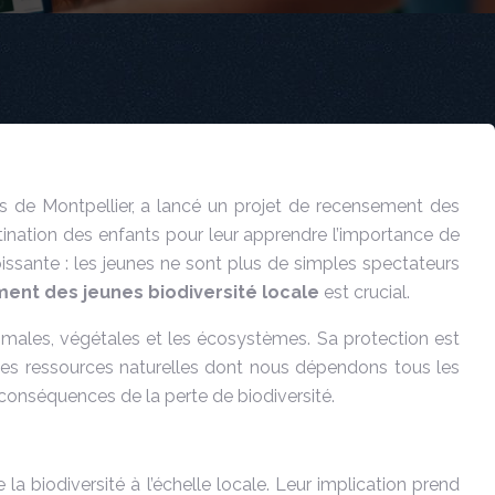
s de Montpellier, a lancé un projet de recensement des
tination des enfants pour leur apprendre l’importance de
roissante : les jeunes ne sont plus de simples spectateurs
nt des jeunes biodiversité locale
est crucial.
nimales, végétales et les écosystèmes. Sa protection est
ité des ressources naturelles dont nous dépendons tous les
 conséquences de la perte de biodiversité.
a biodiversité à l’échelle locale. Leur implication prend