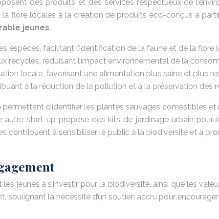
roposent des produits et des services respectueux de l’envir
t la flore locales à la création de produits éco-conçus à par
urable jeunes
.
pèces, facilitant l’identification de la faune et de la flore l
aux recyclés, réduisant l’impact environnemental de la conso
tion locale, favorisant une alimentation plus saine et plus r
buant à la réduction de la pollution et à la préservation des r
permettant d’identifier les plantes sauvages comestibles et 
e autre start-up propose des kits de jardinage urbain pour i
ives contribuent à sensibiliser le public à la biodiversité e
engagement
es jeunes à s’investir pour la biodiversité, ainsi que les val
ent, soulignant la nécessité d’un soutien accru pour encourager 