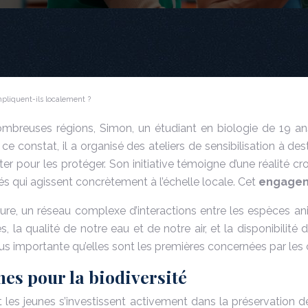
mpliquent-ils localement ?
nombreuses régions, Simon, un étudiant en biologie de 19 an
 constat, il a organisé des ateliers de sensibilisation à des
er pour les protéger. Son initiative témoigne d’une réalité c
gés qui agissent concrètement à l’échelle locale. Cet
engageme
ntoure, un réseau complexe d’interactions entre les espèces a
es, la qualité de notre eau et de notre air, et la disponibil
plus importante qu’elles sont les premières concernées par les
s pour la biodiversité
les jeunes s’investissent activement dans la préservation de l