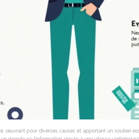
iété, œuvrant pour diverses causes et apportant un soutien
s un monde où l’information circule à une vitesse vertigineus