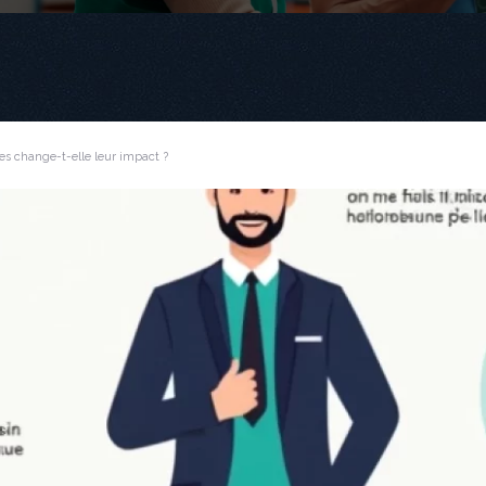
ives change-t-elle leur impact ?